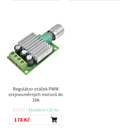
Regulátor otáček PWM
stejnosměrných motorů do
10A
B0180 |
Skladem >25 ks
178
Kč