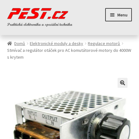
Přeskočit
Přejít
Menu
na
k
navigaci
obsahu
webu
Domů
Elektronické moduly a desky
Regulace motorů
Stmívač a regulátor otáček pro AC komutátorové motory do 4000W
s krytem
🔍