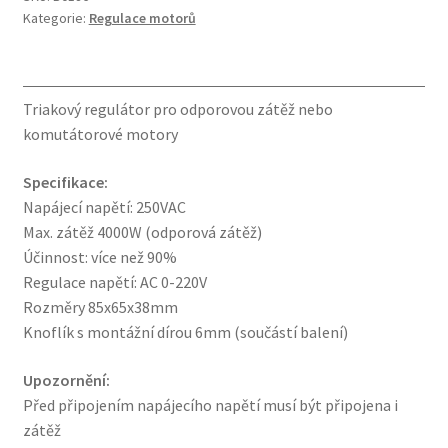
Kategorie:
Regulace motorů
AC
komutátorové
motory
do
Triakový regulátor pro odporovou zátěž nebo
4000W
komutátorové motory
s
krytem
Specifikace:
množství
Napájecí napětí: 250VAC
Max. zátěž 4000W (odporová zátěž)
Účinnost: více než 90%
Regulace napětí: AC 0-220V
Rozměry 85x65x38mm
Knoflík s montážní dírou 6mm (součástí balení)
Upozornění:
Před připojením napájecího napětí musí být připojena i
zátěž