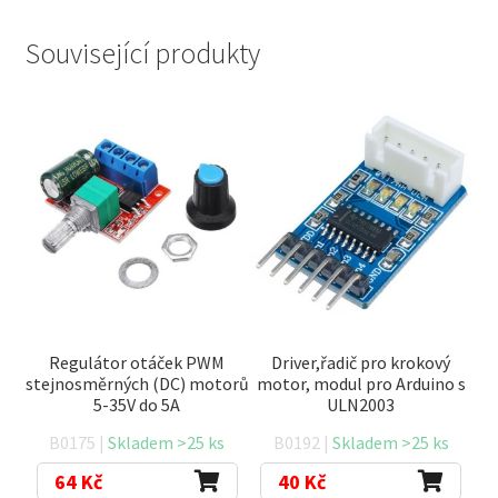
Související produkty
Regulátor otáček PWM
Driver,řadič pro krokový
stejnosměrných (DC) motorů
motor, modul pro Arduino s
5-35V do 5A
ULN2003
B0175 |
Skladem >25 ks
B0192 |
Skladem >25 ks
64
Kč
40
Kč