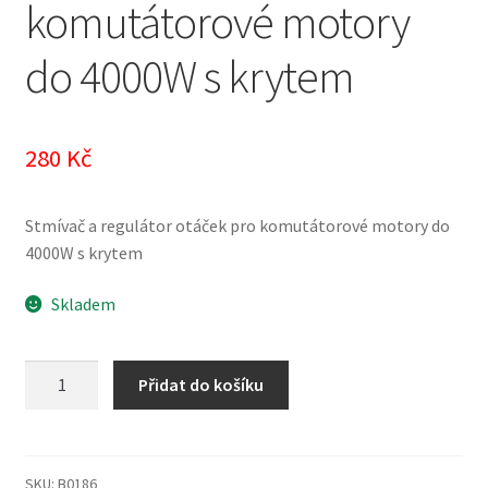
komutátorové motory
do 4000W s krytem
280
Kč
Stmívač a regulátor otáček pro komutátorové motory do
4000W s krytem
Skladem
Stmívač
Přidat do košíku
a
regulátor
otáček
pro
SKU:
B0186