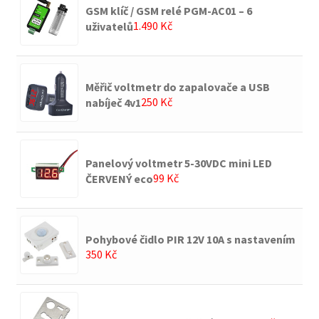
GSM klíč / GSM relé PGM-AC01 – 6
1.490
Kč
uživatelů
Měřič voltmetr do zapalovače a USB
250
Kč
nabíječ 4v1
Panelový voltmetr 5-30VDC mini LED
99
Kč
ČERVENÝ eco
Pohybové čidlo PIR 12V 10A s nastavením
350
Kč