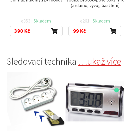
(arduino, vývoj, bastlení)
e353 |
Skladem
e261 |
Skladem
390
Kč
99
Kč
Sledovací technika
…ukaž více