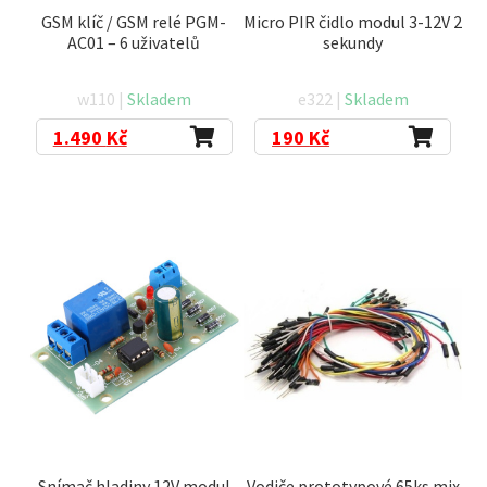
GSM klíč / GSM relé PGM-
Micro PIR čidlo modul 3-12V 2
AC01 – 6 uživatelů
sekundy
w110 |
Skladem
e322 |
Skladem
1.490
Kč
190
Kč
Snímač hladiny 12V modul
Vodiče prototypové 65ks mix