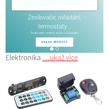
Zesilovače, ovládání,
termostaty...
Široký výběr modulů, desek a součástek
Ukázat MODULY
Elektronika
…ukaž více