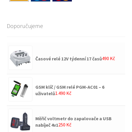
Doporučujeme
490
Kč
Časové relé 12V týdenní 17 časů
GSM klíč / GSM relé PGM-AC01 – 6
1.490
Kč
uživatelů
Měřič voltmetr do zapalovače a USB
250
Kč
nabíječ 4v1