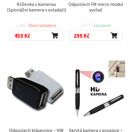
Klíčenka s kamerou
Odposlech FM micro modul
(špionážní kamera v ovladači)
vysílač
e286 |
Není skladem
e377 |
Skladem
450
Kč
299
Kč
Odposlech klávesnice – HW
Skrytá kamera v propisce –