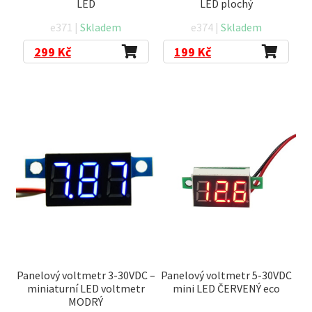
LED
LED plochý
e371 |
Skladem
e374 |
Skladem
299
Kč
199
Kč
Panelový voltmetr 3-30VDC –
Panelový voltmetr 5-30VDC
miniaturní LED voltmetr
mini LED ČERVENÝ eco
MODRÝ