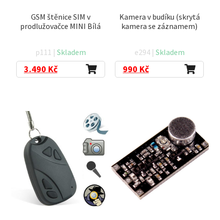
GSM štěnice SIM v
Kamera v budíku (skrytá
prodlužovačce MINI Bílá
kamera se záznamem)
p111 |
Skladem
e294 |
Skladem
3.490
Kč
990
Kč