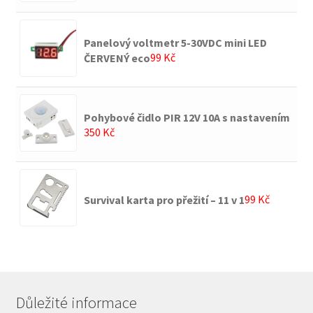
Panelový voltmetr 5-30VDC mini LED
99
Kč
ČERVENÝ eco
Pohybové čidlo PIR 12V 10A s nastavením
350
Kč
99
Kč
Survival karta pro přežití – 11 v 1
Důležité informace