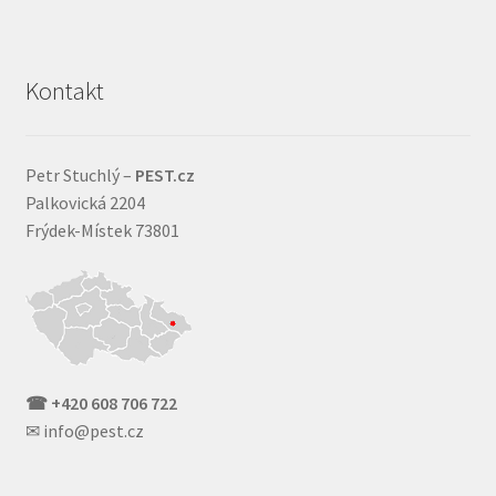
Kontakt
Petr Stuchlý –
PEST.cz
Palkovická 2204
Frýdek-Místek 73801
☎ +420 608 706 722
✉ info@pest.cz