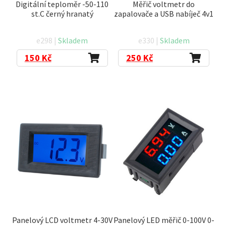
Digitální teploměr -50-110
Měřič voltmetr do
st.C černý hranatý
zapalovače a USB nabíječ 4v1
e298 |
Skladem
e330 |
Skladem
150
Kč
250
Kč
Panelový LCD voltmetr 4-30V
Panelový LED měřič 0-100V 0-