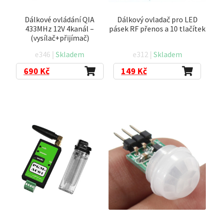
Dálkové ovládání QIA
Dálkový ovladač pro LED
433MHz 12V 4kanál –
pásek RF přenos a 10 tlačítek
(vysílač+přijímač)
e346 |
Skladem
e312 |
Skladem
690
Kč
149
Kč