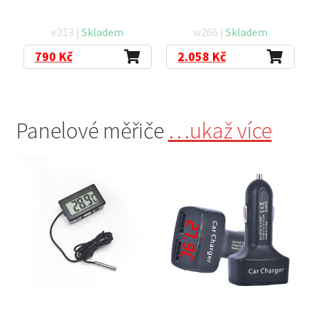
e213 |
Skladem
w266 |
Skladem
790
Kč
2.058
Kč
Panelové měřiče
…ukaž více