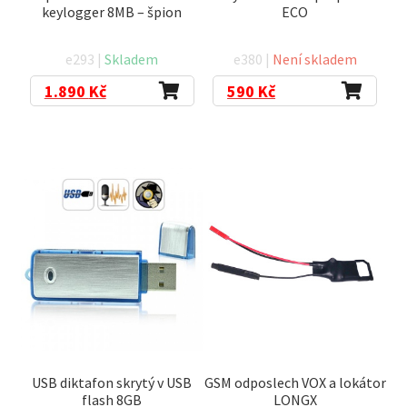
keylogger 8MB – špion
ECO
e293 |
Skladem
e380 |
Není skladem
1.890
Kč
590
Kč
USB diktafon skrytý v USB
GSM odposlech VOX a lokátor
flash 8GB
LONGX