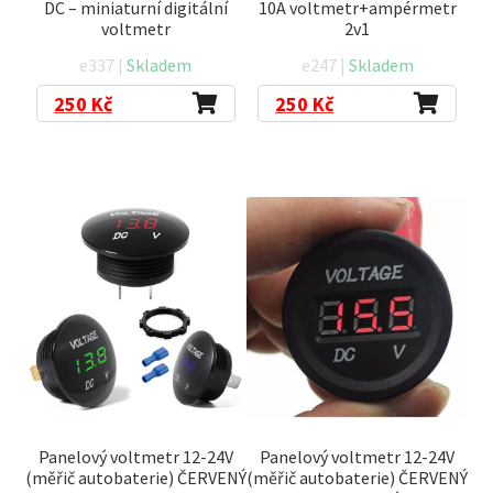
DC – miniaturní digitální
10A voltmetr+ampérmetr
voltmetr
2v1
e337 |
Skladem
e247 |
Skladem
250
Kč
250
Kč
Panelový voltmetr 12-24V
Panelový voltmetr 12-24V
(měřič autobaterie) ČERVENÝ
(měřič autobaterie) ČERVENÝ