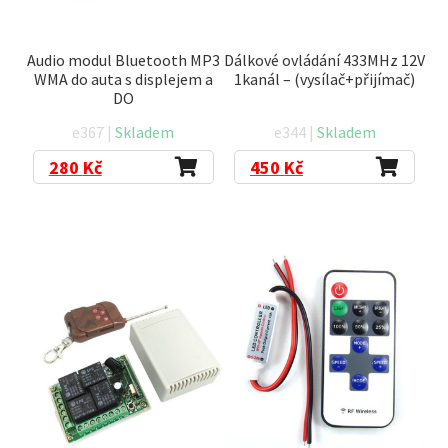
Audio modul Bluetooth MP3
Dálkové ovládání 433MHz 12V
WMA do auta s displejem a
1kanál – (vysílač+přijímač)
DO
e367 |
Skladem
e344 |
Skladem
280
Kč
450
Kč